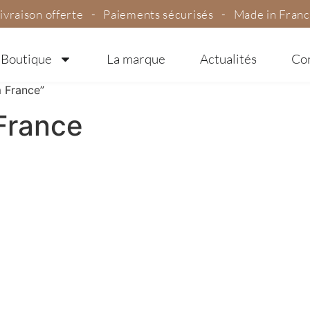
ivraison offerte - Paiements sécurisés - Made in Fran
Boutique
La marque
Actualités
Co
m France”
France