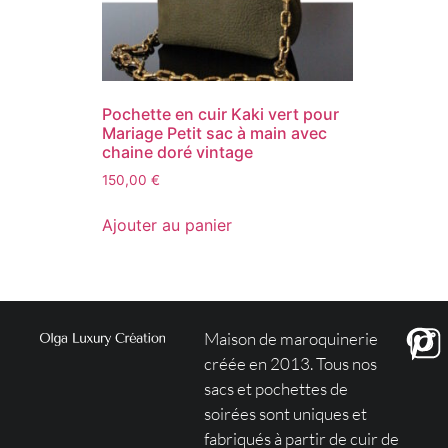
Pochette en cuir Kaki vert pour
Mariage Petit sac à main avec
chaine doré vintage
150,00
€
Ajouter au panier
Maison de maroquinerie
créée en 2013. Tous nos
sacs et pochettes de
soirées sont uniques et
fabriqués à partir de cuir de