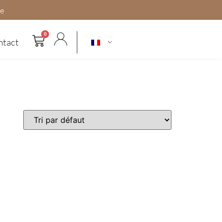
ce
0
ntact