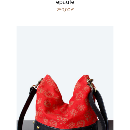
épaule
250,00
€