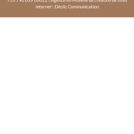
753 790 039 00022 | Agence en Moselle de création de sites
internet : Déclic Communication