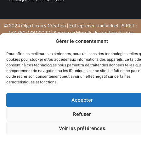
© 2024 Olga Luxury Création | Entrepreneur individuel | SIRET :
753 790 039 00022 | Agence en Moselle de création de sites
internet : Déclic Communication
Gérer le consentement
Pour offrir les meilleures expériences, nous utilisons des technologies telles 
cookies pour stocker et/ou accéder aux informations des appareils. Le fait de
consentir à ces technologies nous permettra de traiter des données telles que
comportement de navigation ou les ID uniques sur ce site. Le fait de ne pas c
ou de retirer son consentement peut avoir un effet négatif sur certaines
caractéristiques et fonctions.
Accepter
Refuser
Voir les préférences