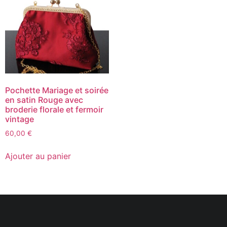
Pochette Mariage et soirée
en satin Rouge avec
broderie florale et fermoir
vintage
60,00
€
Ajouter au panier