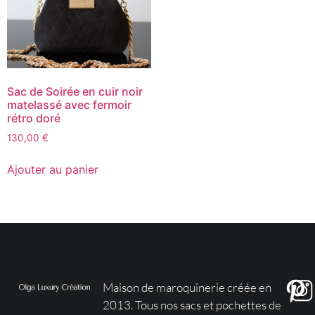
Sac de Soirée en cuir noir
matelassé avec fermoir
rétro doré
130,00
€
Ajouter au panier
Maison de maroquinerie créée en
2013. Tous nos sacs et pochettes de