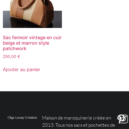
Sac fermoir vintage en cuir
beige et marron style
patchwork
250,00
€
Ajouter au panier
Maison de maroquinerie créée en
2013. Tous nos sacs et pochettes de