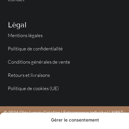
Légal
Mentions légales
Politique de confidentialité
Conditions générales de vente
Retours et livraisons
Politique de cookies (UE)
© 2024 Olga Luxury Création | Entrepreneur individuel | SIRET :
753 790 039 00022 | Agence en Moselle de création de sites
Gérer le consentement
internet : Déclic Communication