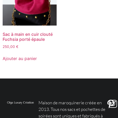
Sac à main en cuir clouté
Fuchsia porté épaule
250,00
€
Ajouter au panier
Maison de maroquinerie créée en
2013. Tous nos sacs et pochettes de
soirées sont uniques et fabriqués à